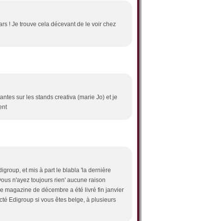
ars ! Je trouve cela décevant de le voir chez
antes sur les stands creativa (marie Jo) et je
ent
digroup, et mis à part le blabla 'la dernière
 vous n'ayez toujours rien' aucune raison
s le magazine de décembre a été livré fin janvier
cté Edigroup si vous êtes belge, à plusieurs