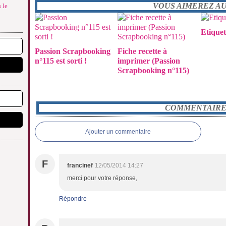
VOUS AIMEREZ AUS
 le
Etiquet
Passion Scrapbooking
Fiche recette à
n°115 est sorti !
imprimer (Passion
Scrapbooking n°115)
COMMENTAIRE
Ajouter un commentaire
F
francinef
12/05/2014 14:27
merci pour votre réponse,
Répondre