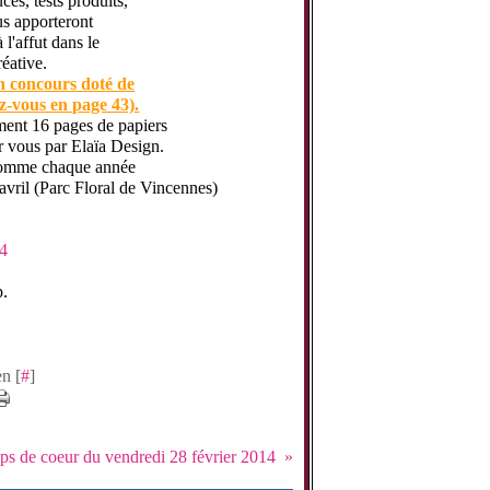
ces, tests produits,
us apporteront
 l'affut dans le
réative.
 concours doté de
z-vous en page 43).
ent 16 pages de papiers
r vous par Elaïa Design.
comme chaque année
 avril (Parc Floral de Vincennes)
p.
n [
#
]
s de coeur du vendredi 28 février 2014