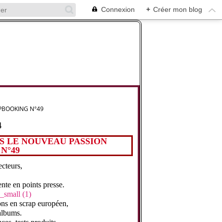
Connexion
+
Créer mon blog
PBOOKING N°49
4
S LE NOUVEAU PASSION
N°49
ecteurs,
nte en points presse.
ons en scrap européen,
albums.