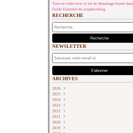
Tuto en vidéo avec le set de démarrage fourni dans
Guide Essentiel du scrapbooking
RECHERCHE
NEWSLETTER
ARCHIVES
2026
2025
Juin
(2)
2024
Mai
Décembre
(4)
(2)
2023
Avril
Novembre
Décembre
(1)
(2)
(3)
2022
Mars
Octobre
Novembre
Décembre
(3)
(2)
(2)
(3)
2021
Février
Septembre
Septembre
Novembre
Décembre
(3)
(4)
(2)
(3)
(2)
2020
Janvier
Août
Août
Septembre
Novembre
Décembre
(3)
(3)
(1)
(2)
(1)
(1)
2019
Juillet
Juillet
Juin
Octobre
Novembre
Décembre
(1)
(3)
(1)
(2)
(3)
(3)