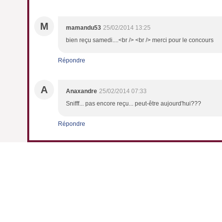
M
mamandu53
25/02/2014 13:25
bien reçu samedi....<br /> <br /> merci pour le concours
Répondre
A
Anaxandre
25/02/2014 07:33
Snifff... pas encore reçu... peut-être aujourd'hui???
Répondre
l Canalblog
Top articles
Contact
Signaler un abus
C.G.U.
Cookies et donnée