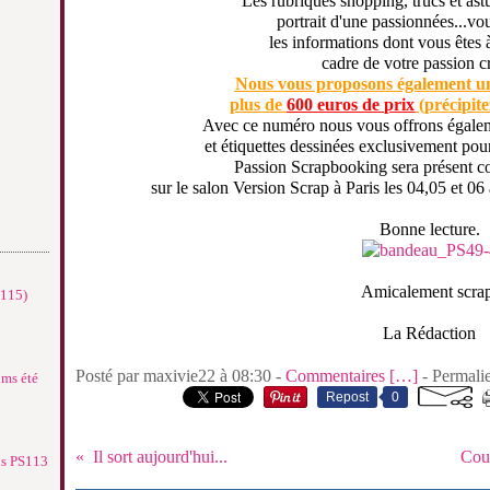
Les rubriques shopping, trucs et astu
portrait d'une passionnées...vo
les informations dont vous êtes à
cadre de votre passion c
Nous vous proposons également un
plus de
600 euros de prix
(précipite
Avec ce numéro nous vous offrons égalem
et étiquettes dessinées exclusivement pou
Passion Scrapbooking sera présent 
sur le salon Version Scrap à Paris les 04,05 et 06
Bonne lecture.
Amicalement scra
°115)
La Rédaction
Posté par maxivie22 à 08:30 -
Commentaires [
…
]
- Permalie
ums été
Repost
0
Il sort aujourd'hui...
Coup
ns PS113