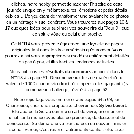
clichés, notre hobby permet de raconter l'histoire de cette
journée unique en y mêlant textures, émotions et petits détails
oubliés… L’enjeu étant de transformer une avalanche de photos
en un héritage visuel cohérent. Vous trouverez aux pages 10 à
17 quelques idées pour sublimer vos souvenirs du "Jour J", que
ce soit le vôtre ou celui d’un proche.
Ce N°114 vous présente également une kyrielle de pages
originales tant dans le style américain qu’européen. Vous
pourrez ainsi vous approprier des modèles entièrement détaillés
en pas à pas, et illustrant les tendances actuelles.
Nous publions les
résultats du concours
annoncé dans le
N°113 à la page 51. Deux nouveaux lots de matériel d’une
valeur de 100€ chacun viendront récompenser les gagnant(e)s
du nouveau challenge, révélé à la page 53.
Notre reportage vous emmène, aux pages 64 à 69, en
Chartreuse, chez une scrappeuse chevronnée:
Sylvie Levert
.
Elle aborde le Scrap comme
un art de vivre, une manière
d’habiter le monde avec plus de présence, de douceur et de
conscience. Sa démarche va bien au-delà du souvenir mis en
scène : «créer, c’est respirer autrement» confie-t-elle. Lisez