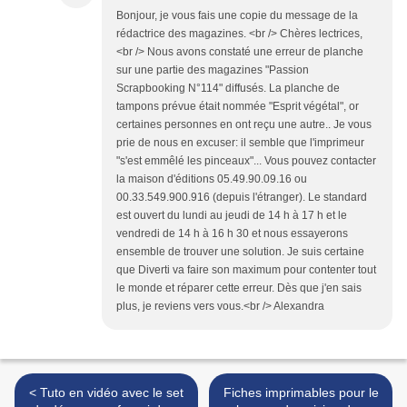
Bonjour, je vous fais une copie du message de la
rédactrice des magazines. <br /> Chères lectrices,
<br /> Nous avons constaté une erreur de planche
sur une partie des magazines "Passion
Scrapbooking N°114" diffusés. La planche de
tampons prévue était nommée "Esprit végétal", or
certaines personnes en ont reçu une autre.. Je vous
prie de nous en excuser: il semble que l'imprimeur
"s'est emmêlé les pinceaux"... Vous pouvez contacter
la maison d'éditions 05.49.90.09.16 ou
00.33.549.900.916 (depuis l'étranger). Le standard
est ouvert du lundi au jeudi de 14 h à 17 h et le
vendredi de 14 h à 16 h 30 et nous essayerons
ensemble de trouver une solution. Je suis certaine
que Diverti va faire son maximum pour contenter tout
le monde et réparer cette erreur. Dès que j'en sais
plus, je reviens vers vous.<br /> Alexandra
< Tuto en vidéo avec le set
Fiches imprimables pour le