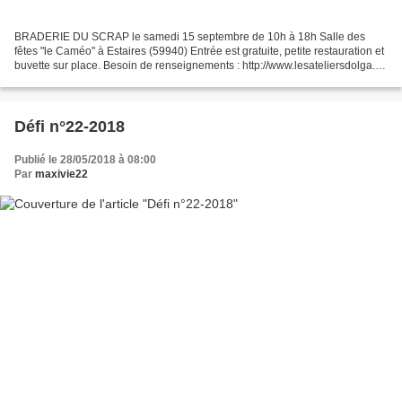
BRADERIE DU SCRAP le samedi 15 septembre de 10h à 18h Salle des
fêtes "le Caméo" à Estaires (59940) Entrée est gratuite, petite restauration et
buvette sur place. Besoin de renseignements : http://www.lesateliersdolga.fr/
https://www.facebook.com/bra...
Défi n°22-2018
Publié le 28/05/2018 à 08:00
Par
maxivie22