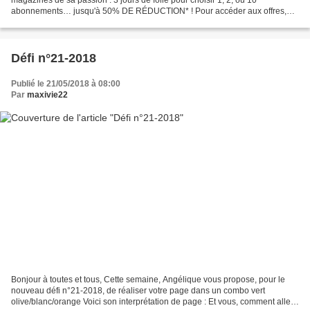
abonnements… jusqu'à 50% DE RÉDUCTION* ! Pour accéder aux offres,
suivez ce lien : https://fr.divertistore.com/promoti...
Défi n°21-2018
Publié le 21/05/2018 à 08:00
Par
maxivie22
Bonjour à toutes et tous, Cette semaine, Angélique vous propose, pour le
nouveau défi n°21-2018, de réaliser votre page dans un combo vert
olive/blanc/orange Voici son interprétation de page : Et vous, comment allez-