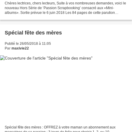
Chères lectrices, chers lecteurs, Suite à vos nombreuses demandes, voici le
nouveau Hors Série de ‘Passion Scrapbooking’ consacré aux «Mini-
albums». Sortie prévue le 6 juin 2018 Les 84 pages de cette parution
approfondissent cette thématique que vous...
Spécial fête des mères
Publié le 26/05/2018 à 11:05
Par
maxivie22
Spécial fête des mères : OFFREZ à votre maman un abonnement aux
magazines de sa passion : 3 jours de folie pour choisir 1, 2, ou 10