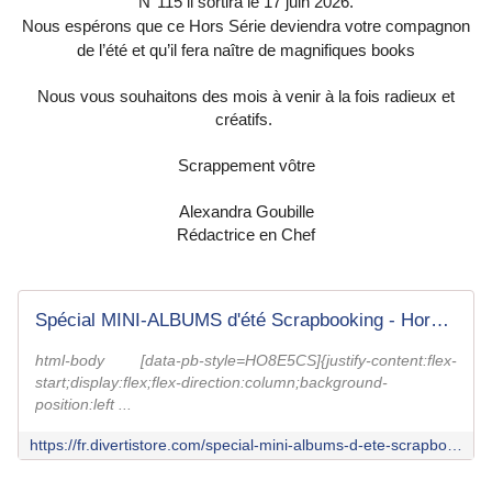
N°115 il sortira le 17 juin 2026.
Nous espérons que ce Hors Série deviendra votre compagnon
de l’été et qu’il fera naître de magnifiques books
Nous vous souhaitons des mois à venir à la fois radieux et
créatifs.
Scrappement vôtre
Alexandra Goubille
Rédactrice en Chef
Spécial MINI-ALBUMS d'été Scrapbooking - Hors-série d'été 2026 + Tampon
html-body [data-pb-style=HO8E5CS]{justify-content:flex-
start;display:flex;flex-direction:column;background-
position:left ...
https://fr.divertistore.com/special-mini-albums-d-ete-scrapbooking-hors-serie-d-ete-2026-tampon.html