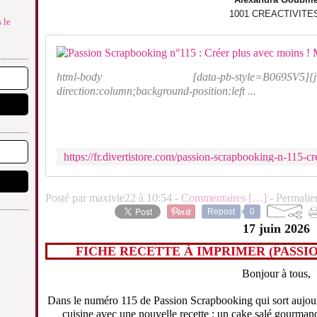
1001 CREACTIVIT
 le
html-body [data-pb-style=B069SV5]{justify-cont
direction:column;background-position:left ...
Posté par maxivie22 à 10:54 -
Commentaires [
…
]
- Permalie
Repost
0
17 juin 2026
FICHE RECETTE À IMPRIMER (PASSI
Bonjour à tous,
Dans le numéro 115 de
Passion Scrapbooking
qui sort aujou
cuisine avec une nouvelle recette : un cake salé gourmand