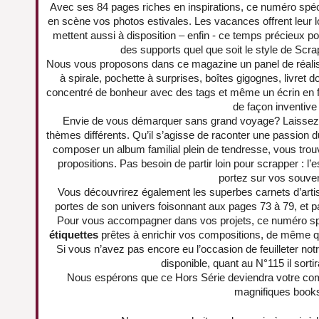
Avec ses 84 pages riches en inspirations, ce numéro spéci
en scène vos photos estivales. Les vacances offrent leur lo
mettent aussi à disposition – enfin - ce temps précieux p
des supports quel que soit le style de Scra
Nous vous proposons dans ce magazine un panel de réalisat
à spirale, pochette à surprises, boîtes gigognes, livret d
concentré de bonheur avec des tags et même un écrin en fo
de façon inventive 
Envie de vous démarquer sans grand voyage? Laissez-v
thèmes différents. Qu’il s’agisse de raconter une passion du
composer un album familial plein de tendresse, vous trouv
propositions. Pas besoin de partir loin pour scrapper : l’
portez sur vos souven
Vous découvrirez également les superbes carnets d’artis
portes de son univers foisonnant aux pages 73 à 79, et p
Pour vous accompagner dans vos projets, ce numéro spé
étiquettes
prêtes à enrichir vos compositions, de même 
Si vous n’avez pas encore eu l’occasion de feuilleter not
disponible, quant au N°115 il sortir
Nous espérons que ce Hors Série deviendra votre compa
magnifiques book