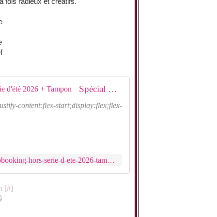
 fois radieux et créatifs.
e
e
f
Spécial MINI-ALBUMS d'été Scrapbooking - Hors-série d'été 2026 + Tampon
ent:flex-start;display:flex;flex-
https://fr.divertistore.com/special-mini-albums-d-ete-scrapbooking-hors-serie-d-ete-2026-tampon.html
n [
#
]