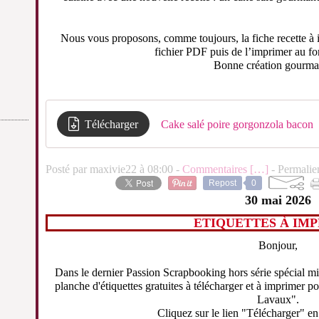
Nous vous proposons, comme toujours, la fiche recette à im
fichier PDF puis de l’imprimer au f
Bonne création gourma
Télécharger
Cake salé poire gorgonzola bacon
Posté par maxivie22 à 08:00 -
Commentaires [
…
]
- Permalie
Repost
0
30 mai 2026
ETIQUETTES À IM
Bonjour,
Dans le dernier Passion Scrapbooking hors série spécial m
planche d'étiquettes gratuites à télécharger et à imprimer p
Lavaux".
Cliquez sur le lien "Télécharger" en 