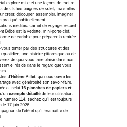
al explore mille et une façons de mettre
t de clichés baignés de soleil, mais elles
our créer, découper, assembler, imaginer
p pratiqué habituellement.
ions inédites: carnet de voyage, recueil
ont Bébé est la vedette, mini-porte-clef,
rme de cartable pour préparer la rentrée
!
ous tenter par des structures et des
 quotidien, une histoire pittoresque ou de
erez de quoi vous faire plaisir dans nos
essentiel réside dans le regard que vous
irs.
tes d’
Hélène Pillet
, qui nous ouvre les
artage avec générosité son savoir-faire.
cial inclut
16 planches de papiers et
qu’un
exemple détaillé
de leur utilisation.
re numéro 114, sachez qu’il est toujours
a le 17 juin 2026.
gnon de l’été et qu’il fera naître de
s