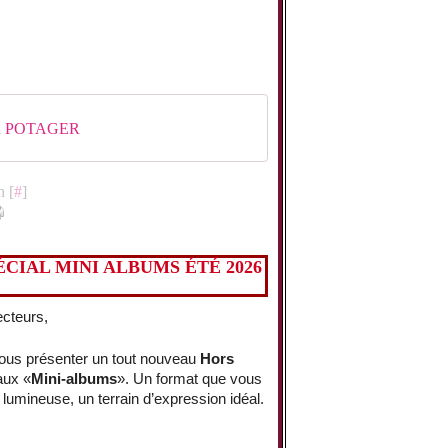
ER POTAGER
n [
#
]
CIAL MINI ALBUMS ÉTÉ 2026
ecteurs,
vous présenter un tout nouveau
Hors
aux «
Mini-albums
». Un format que vous
 lumineuse, un terrain d’expression idéal.