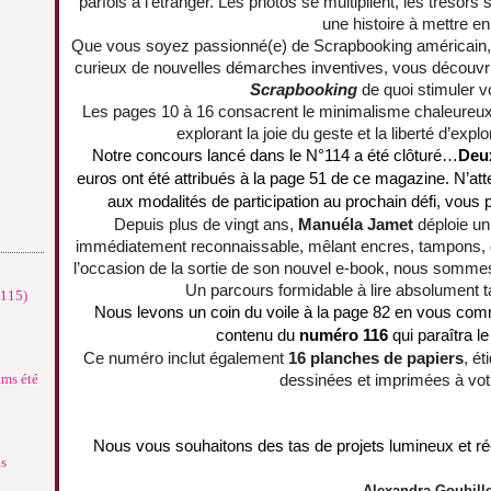
parfois à l’étranger. Les photos se multiplient, les tréso
une histoire à mettre en
Que vous soyez passionné(e) de Scrapbooking américain,
curieux de nouvelles démarches inventives, vous découvri
Scrapbooking
de quoi stimuler v
Les pages 10 à 16 consacrent le minimalisme chaleureux 
explorant la joie du geste et la liberté d’exp
Notre concours lancé dans le N°114 a été clôturé…
Deu
euros ont été attribués à la page 51 de ce magazine. N’atte
aux modalités de participation au prochain défi, vous
Depuis plus de vingt ans,
Manuéla Jamet
déploie un 
immédiatement reconnaissable, mêlant encres, tampons, d
l’occasion de la sortie de son nouvel e-book, nous sommes
Un parcours formidable à lire absolument t
°115)
Nous levons un coin du voile à la page 82 en vous co
contenu du
numéro 116
qui paraîtra l
Ce numéro inclut également
16 planches de papiers
, ét
ums été
dessinées et imprimées à votr
Nous vous souhaitons des tas de projets lumineux et réc
ns
Alexandra Goubill