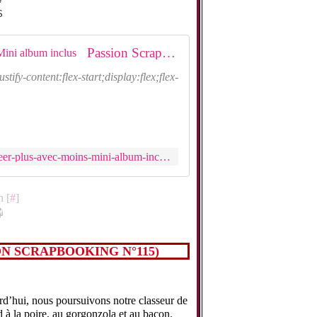
ES
Passion Scrapbooking n°115 : Créer plus avec moins ! Mini album inclus
ent:flex-start;display:flex;flex-
https://fr.divertistore.com/passion-scrapbooking-n-115-creer-plus-avec-moins-mini-album-inclus.html
n [
#
]
ON SCRAPBOOKING N°115)
rd’hui, nous poursuivons notre classeur de
 à la poire, au gorgonzola et au bacon.