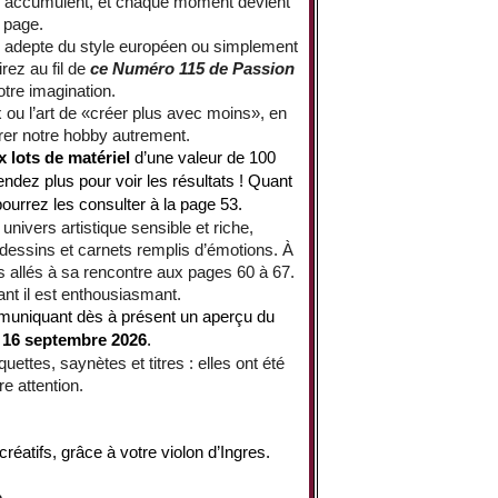
rs s’accumulent, et chaque moment devient
 page.
 adepte du style européen ou simplement
rez au fil de
ce Numéro 115 de Passion
otre imagination.
ou l’art de «créer plus avec moins», en
lorer notre hobby autrement.
x
lots de matériel
d’une valeur de 100
ndez plus pour voir les résultats ! Quant
 pourrez les consulter à la page 53.
univers artistique sensible et riche,
essins et carnets remplis d’émotions. À
 allés à sa rencontre aux pages 60 à 67.
ant il est enthousiasmant.
mmuniquant dès à présent un aperçu du
e
16 septembre 2026
.
iquettes, saynètes et titres : elles ont été
e attention.
réatifs, grâce à votre violon d’Ingres.
e