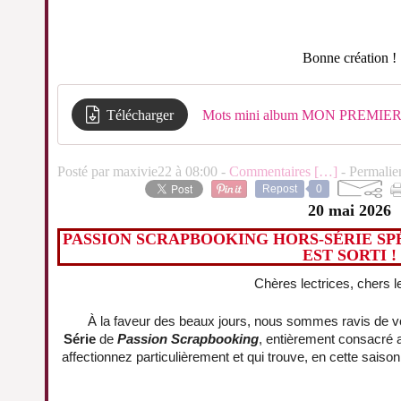
Bonne création !
Télécharger
Mots mini album MON PREMI
Posté par maxivie22 à 08:00 -
Commentaires [
…
]
- Permalie
Repost
0
20 mai 2026
PASSION SCRAPBOOKING HORS-SÉRIE SPÉ
EST SORTI !
Chères lectrices, chers l
À la faveur des beaux jours, nous sommes ravis de 
Série
de
Passion Scrapbooking
, entièrement consacré 
affectionnez particulièrement et qui trouve, en cette saison