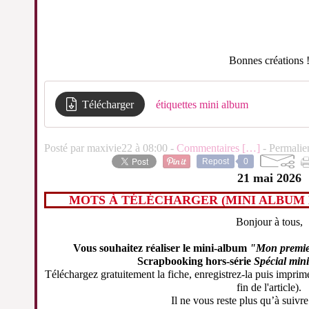
Bonnes créations 
Télécharger
étiquettes mini album
Posté par maxivie22 à 08:00 -
Commentaires [
…
]
- Permalie
Repost
0
21 mai 2026
MOTS À TÉLÉCHARGER (MINI ALBUM
Bonjour à tous,
Vous souhaitez réaliser le mini-album
"Mon premie
Scrapbooking hors-série
Spécial min
Téléchargez gratuitement la fiche, enregistrez-la puis imprimez
fin de l'article).
Il ne vous reste plus qu’à suivre