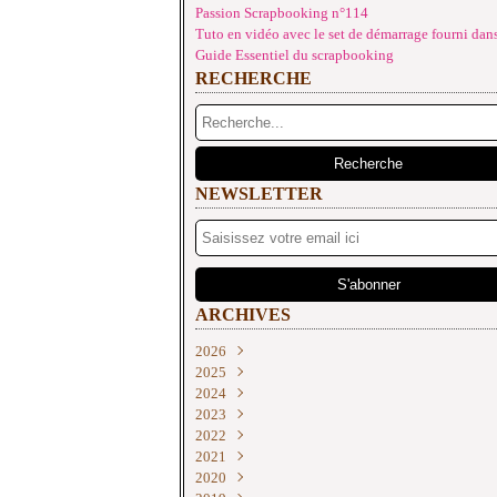
Passion Scrapbooking n°114
Tuto en vidéo avec le set de démarrage fourni dans
Guide Essentiel du scrapbooking
RECHERCHE
NEWSLETTER
ARCHIVES
2026
2025
Juin
(2)
2024
Mai
Décembre
(4)
(2)
2023
Avril
Novembre
Décembre
(1)
(2)
(3)
2022
Mars
Octobre
Novembre
Décembre
(3)
(2)
(2)
(3)
2021
Février
Septembre
Septembre
Novembre
Décembre
(3)
(4)
(2)
(3)
(2)
2020
Janvier
Août
Août
Septembre
Novembre
Décembre
(3)
(3)
(1)
(2)
(1)
(1)