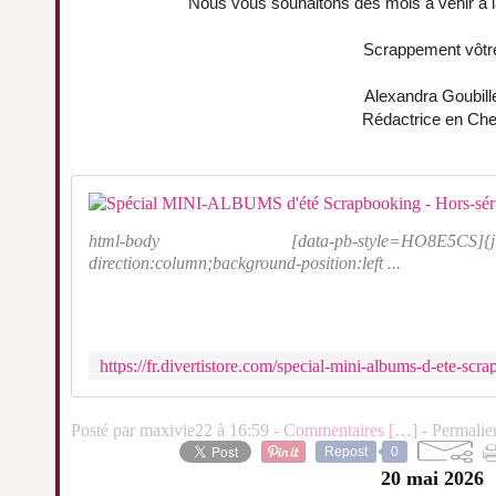
Nous vous souhaitons des mois à venir à la
Scrappement vôtr
Alexandra Goubill
Rédactrice en Che
html-body [data-pb-style=HO8E5CS]{justify-cont
direction:column;background-position:left ...
Posté par maxivie22 à 16:59 -
Commentaires [
…
]
- Permalie
Repost
0
20 mai 2026