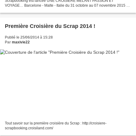
Scrapbooking est lancée UNE CROISIÈRE MÊLANT PASSION ET
VOYAGE… Barcelone - Malte - Italie du 31 octobre au 07 novembre 2015 8
jours de croisère 20 heures de scrap 6 escales Le voyage...
Première Croisière du Scrap 2014 !
Publié le 25/06/2014 à 15:28
Par
maxivie22
Tout savoir sur la première croisière du Scrap : http://croisiere-
scrapbooking.croisiland.com/