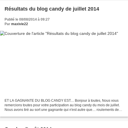
Résultats du blog candy de juillet 2014
Publié le 08/08/2014 à 09:27
Par
maxivie22
ET LA GAGNANTE DU BLOG CANDY EST.... Bonjour à toutes, Nous vous
remercions toutes pour votre participation au blog candy du mois de juillet.
Nous avons tiré au sort une gagnante qui n'est autre que.... roulements de
tambour... SCRAP NINI http://scrapnini.overblog.com...