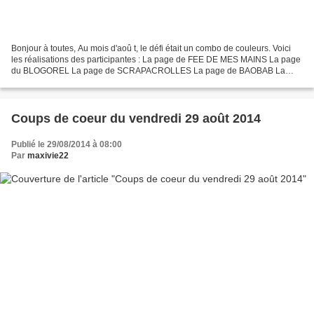
Bonjour à toutes, Au mois d'aoû t, le défi était un combo de couleurs. Voici
les réalisations des participantes : La page de FEE DE MES MAINS La page
du BLOGOREL La page de SCRAPACROLLES La page de BAOBAB La
page de MARIE voici le rappel du défi : A très...
Coups de coeur du vendredi 29 août 2014
Publié le 29/08/2014 à 08:00
Par
maxivie22