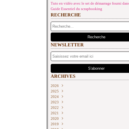
Tuto en vidéo avec le set de démarrage fourni dans
Guide Essentiel du scrapbooking
RECHERCHE
NEWSLETTER
ARCHIVES
2026
2025
Juin
(2)
2024
Mai
Décembre
(4)
(2)
2023
Avril
Novembre
Décembre
(1)
(2)
(3)
2022
Mars
Octobre
Novembre
Décembre
(3)
(2)
(2)
(3)
2021
Février
Septembre
Septembre
Novembre
Décembre
(3)
(4)
(2)
(3)
(2)
2020
Janvier
Août
Août
Septembre
Novembre
Décembre
(3)
(3)
(1)
(2)
(1)
(1)
2019
Juillet
Juillet
Juin
Octobre
Novembre
Décembre
(1)
(3)
(1)
(2)
(3)
(3)