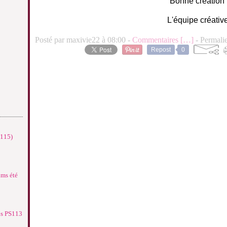
Bonne création 
L'équipe créativ
Posté par maxivie22 à 08:00 -
Commentaires [
…
]
- Permalie
Repost
0
°115)
ums été
ns PS113