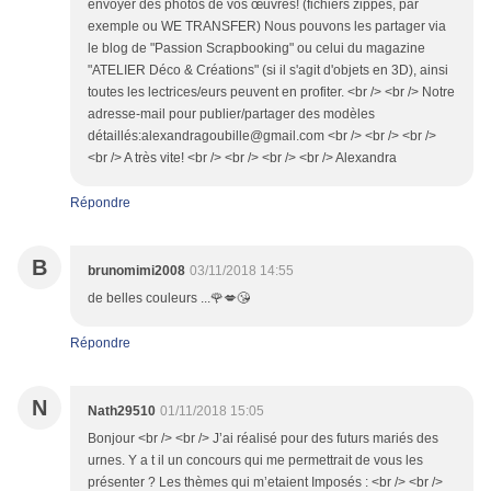
envoyer des photos de vos œuvres! (fichiers zippés, par
exemple ou WE TRANSFER) Nous pouvons les partager via
le blog de "Passion Scrapbooking" ou celui du magazine
"ATELIER Déco & Créations" (si il s'agit d'objets en 3D), ainsi
toutes les lectrices/eurs peuvent en profiter. <br /> <br /> Notre
adresse-mail pour publier/partager des modèles
détaillés:alexandragoubille@gmail.com <br /> <br /> <br />
<br /> A très vite! <br /> <br /> <br /> <br /> Alexandra
Répondre
B
brunomimi2008
03/11/2018 14:55
de belles couleurs ...🌹💋😘
Répondre
N
Nath29510
01/11/2018 15:05
Bonjour <br /> <br /> J’ai réalisé pour des futurs mariés des
urnes. Y a t il un concours qui me permettrait de vous les
présenter ? Les thèmes qui m’etaient Imposés : <br /> <br />