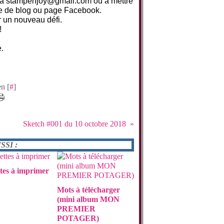
e à stampenjoy@gmail.com ou à mettre
cle de blog ou page Facebook.
 un nouveau défi.
!
e.
n [
#
]
Sketch #001 du 10 octobre 2018
SI :
tes à imprimer
Mots à télécharger
(mini album MON
PREMIER
POTAGER)