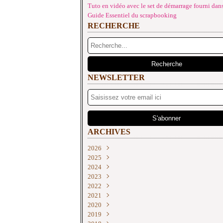
Tuto en vidéo avec le set de démarrage fourni dans
Guide Essentiel du scrapbooking
RECHERCHE
NEWSLETTER
ARCHIVES
2026
2025
Juin
(2)
2024
Mai
Décembre
(4)
(2)
2023
Avril
Novembre
Décembre
(1)
(2)
(3)
2022
Mars
Octobre
Novembre
Décembre
(3)
(2)
(2)
(3)
2021
Février
Septembre
Septembre
Novembre
Décembre
(3)
(4)
(2)
(3)
(2)
2020
Janvier
Août
Août
Septembre
Novembre
Décembre
(3)
(3)
(1)
(2)
(1)
(1)
2019
Juillet
Juillet
Juin
Octobre
Novembre
Décembre
(1)
(3)
(1)
(2)
(3)
(3)