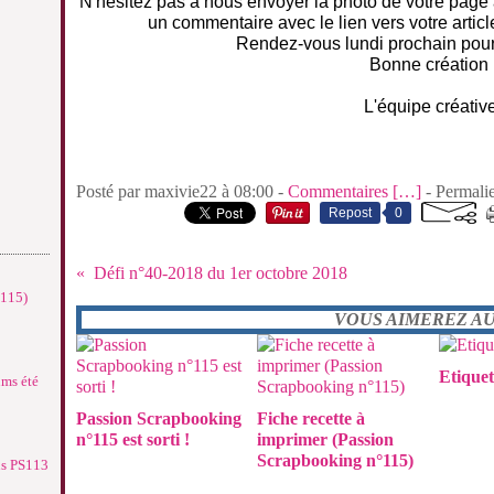
N'hésitez pas à nous envoyer la photo de votre pag
un commentaire avec le lien vers votre arti
Rendez-vous lundi prochain pour
Bonne création 
L'équipe créativ
Posté par maxivie22 à 08:00 -
Commentaires [
…
]
- Permalie
Repost
0
Défi n°40-2018 du 1er octobre 2018
°115)
VOUS AIMEREZ AUS
Etiquet
ums été
Passion Scrapbooking
Fiche recette à
n°115 est sorti !
imprimer (Passion
Scrapbooking n°115)
ns PS113