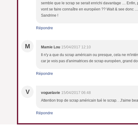
semble que le scrap se serait enrichi davantage .... Enfin, 
vont se faire connaître en européen ?? Wait & see donc .
Sandrine !
Répondre
M
Mamie Lou
15/04/2017 12:10
Il n'y a que du scrap américain ou presque, cela ne m'in
car je vois pas d'animatrices de scrap européen, grand do
Répondre
V
voguelavie
15/04/2017 06:48
Attention trop de scrap américain tué le scrap. . J'aime 
Répondre