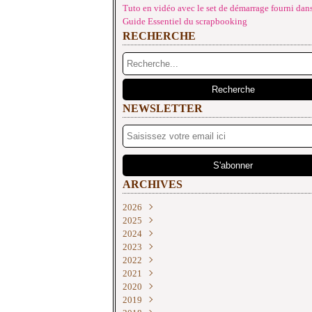
Tuto en vidéo avec le set de démarrage fourni dans
Guide Essentiel du scrapbooking
RECHERCHE
NEWSLETTER
ARCHIVES
2026
2025
Juin
(2)
2024
Mai
Décembre
(4)
(2)
2023
Avril
Novembre
Décembre
(1)
(2)
(3)
2022
Mars
Octobre
Novembre
Décembre
(3)
(2)
(2)
(3)
2021
Février
Septembre
Septembre
Novembre
Décembre
(3)
(4)
(2)
(3)
(2)
2020
Janvier
Août
Août
Septembre
Novembre
Décembre
(3)
(3)
(1)
(2)
(1)
(1)
2019
Juillet
Juillet
Juin
Octobre
Novembre
Décembre
(1)
(3)
(1)
(2)
(3)
(3)