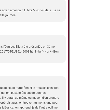
le scrap américain ! ! !<br /> <br /> Mais....je ne
elle journée
s l'équipe. Elle a été présentée en 3ème
2017/04/11/35149003.html <br /> <br /> Bon
ut de scrap européen et je trouvais cela très
qui ont postulé étaient de bonnes
... Il y aurait qd même eu moyen d'en prendre
t espérais aussi en trouver au moins une pour
s idées car on apprend tjs de l'autre et il me