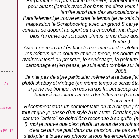
Préparatrice en pharmacie de métier, actuellement 
pour autant (jamais avec 3 enfants me direz vous !
famille ainsi que des associations 
Parallelement je trouve encore le temps (je ne sais 
mapassion le Scrapbooking avec un grand S car je
certains se dopent au sport ou au chocolat ..ma dope 
plus j'ai envie de scrapper ..(mais je me dope au
l'autre..).
Avec une maman très bricoleuse animant des ateliers 
les métiers de la couture et de la mode, les doigts q
avoir tout testé ou presque, le serviettage, la peinture
cartonnage et j'en passe, je suis enfin tombée sur 
2006.
Je n'ai pas de style particulier même si à la base j'ai 
plutôt shabby et vintage (en même temps le scrap éta
°115)
si je ne me trompe , en ces temps là, beaucoup de fl
balancé mes fleurs et mes dentelles mdr (non q
l'occasion).
Récemment dans un commentaire on m'a dit que j'étai
ums été
tout et que je passe d'un style à un autre..Certains pen
car une "artiste" se doit d’être reconnue à sa griffe,
!) moi je trouve que c'est plutôt un atout de savoir tout
c'est ce qui me plait dans ma passion.. ne pas se l
ns PS113
s'adapter à toutes les photos ,à tous les embellissemen