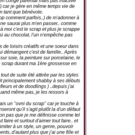
en congé parental mais pas inactive
 ) car je gère en même temps vie de
en tant que bénévole.
trop comment parfois..) de m'adonner à
 ne saurai plus m'en passer.. comme
à moi c'est le scrap et plus je scrappe
ssi au chocolat, l'un n'empêche pas
de loisirs créatifs et une soeur dans
ui démangent c'est de famille.. Après
 sur soie, la peinture sur porcelaine, le
le scrap durant ma 1ère grossesse en
tout de suite été attirée par les styles
it principalement shabby à ses débuts
eurs et de doodlings ) ..depuis j'ai
uand même pas, je les ressors à
s un "ovni du scrap" car je touche à
seront qu'il s'agit plutôt la d'un défaut
 (non pas que je me définisse comme tel
 faire et surtout d'aimer tout faire.. et
imiter à un style, un genre, pouvoir
ts..d'autant plus que j'ai une fille et