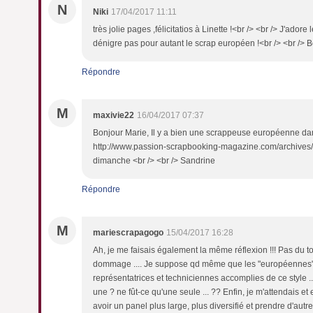
N
Niki
17/04/2017 11:11
très jolie pages ,félicitatios à Linette !<br /> <br /> J'adore 
dénigre pas pour autant le scrap européen !<br /> <br /> B
Répondre
M
maxivie22
16/04/2017 07:37
Bonjour Marie, Il y a bien une scrappeuse européenne dan
http://www.passion-scrapbooking-magazine.com/archives/
dimanche <br /> <br /> Sandrine
Répondre
M
mariescrapagogo
15/04/2017 16:28
Ah, je me faisais également la même réflexion !!! Pas du to
dommage .... Je suppose qd même que les "européennes" 
représentatrices et techniciennes accomplies de ce style .
une ? ne fût-ce qu'une seule ... ?? Enfin, je m'attendais e
avoir un panel plus large, plus diversifié et prendre d'autre