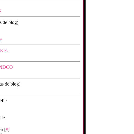
 de blog)
 F.
NDCO
s de blog)
fi :
lle.
n [
#
]