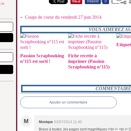
Repost
0
 le
Coups de coeur du vendredi 27 juin 2014
VOUS AIMEREZ AUS
Etiquet
Passion Scrapbooking
Fiche recette à
n°115 est sorti !
imprimer (Passion
Scrapbooking n°115)
COMMENTAIRE
Ajouter un commentaire
M
Monique
02/07/2014 11:40
Bravo à toutes ,les pages sont magnifiques !<br /> <br /> 