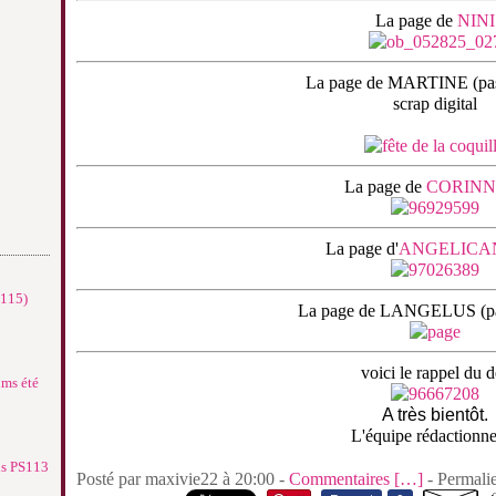
La page de
NINI
La page de MARTINE (pas
scrap digital
La page de
CORINNE
La page d'
ANGELICA
°115)
La page de LANGELUS (pa
voici le rappel du dé
ums été
A très bientôt.
L'équipe rédactionne
ns PS113
Posté par maxivie22 à 20:00 -
Commentaires [
…
]
- Permalie