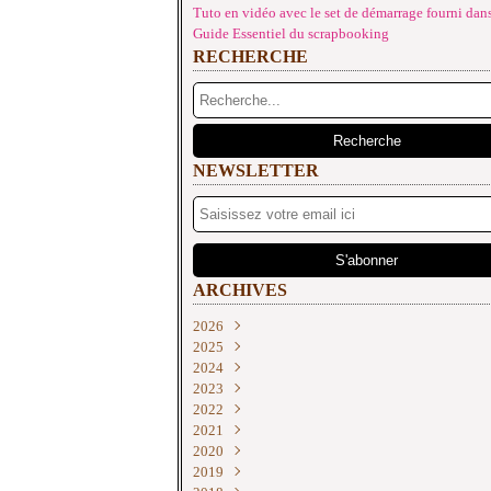
Tuto en vidéo avec le set de démarrage fourni dans
Guide Essentiel du scrapbooking
RECHERCHE
NEWSLETTER
ARCHIVES
2026
2025
Juin
(2)
2024
Mai
Décembre
(4)
(2)
2023
Avril
Novembre
Décembre
(1)
(2)
(3)
2022
Mars
Octobre
Novembre
Décembre
(3)
(2)
(2)
(3)
2021
Février
Septembre
Septembre
Novembre
Décembre
(3)
(4)
(2)
(3)
(2)
2020
Janvier
Août
Août
Septembre
Novembre
Décembre
(3)
(3)
(1)
(2)
(1)
(1)
2019
Juillet
Juillet
Juin
Octobre
Novembre
Décembre
(1)
(3)
(1)
(2)
(3)
(3)