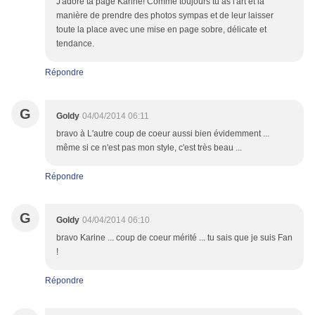
J'adore ta page Karine! Comme toujours tu as l'art et la
manière de prendre des photos sympas et de leur laisser
toute la place avec une mise en page sobre, délicate et
tendance.
Répondre
G
Goldy
04/04/2014 06:11
bravo à L'autre coup de coeur aussi bien évidemment ...
même si ce n'est pas mon style, c'est très beau ...
Répondre
G
Goldy
04/04/2014 06:10
bravo Karine ... coup de coeur mérité ... tu sais que je suis Fan
!
Répondre