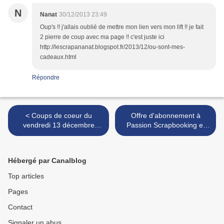
N
Nanat
30/12/2013 23:49
Oup's !! j'allais oublié de mettre mon lien vers mon lift !! je fait
2 pierre de coup avec ma page !! c'est juste ici
http://lescrapananat.blogspot.fr/2013/12/ou-sont-mes-
cadeaux.html
Répondre
< Coups de coeur du
Offre d'abonnement à
vendredi 13 décembre
Passion Scrapbooking et
2013
Bonus >
Hébergé par Canalblog
Top articles
Pages
Contact
Signaler un abus