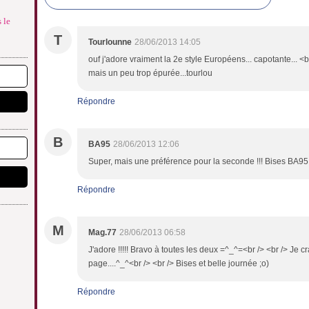
 le
T
Tourlounne
28/06/2013 14:05
ouf j'adore vraiment la 2e style Européens... capotante... <
mais un peu trop épurée...tourlou
Répondre
B
BA95
28/06/2013 12:06
Super, mais une préférence pour la seconde !!! Bises BA95
Répondre
M
Mag.77
28/06/2013 06:58
J'adore !!!!! Bravo à toutes les deux =^_^=<br /> <br /> J
page....^_^<br /> <br /> Bises et belle journée ;o)
Répondre