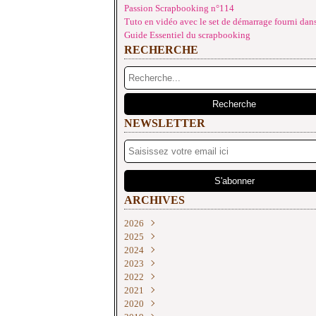
Passion Scrapbooking n°114
Tuto en vidéo avec le set de démarrage fourni dans
Guide Essentiel du scrapbooking
RECHERCHE
NEWSLETTER
ARCHIVES
2026
2025
Juin
(2)
2024
Mai
Décembre
(4)
(2)
2023
Avril
Novembre
Décembre
(1)
(2)
(3)
2022
Mars
Octobre
Novembre
Décembre
(3)
(2)
(2)
(3)
2021
Février
Septembre
Septembre
Novembre
Décembre
(3)
(4)
(2)
(3)
(2)
2020
Janvier
Août
Août
Septembre
Novembre
Décembre
(3)
(3)
(1)
(2)
(1)
(1)