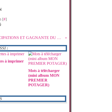
N
n [
#
]
PARTICIPATIONS ET GAGNANTE DU COMBO DE JUIN
SI :
tes à imprimer
Mots à télécharger
(mini album MON
PREMIER
POTAGER)
S