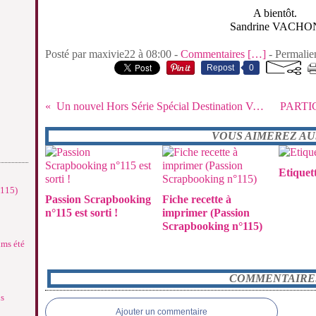
A bientôt.
Sandrine VACHO
Posté par maxivie22 à 08:00 -
Commentaires [
…
]
- Permalie
Repost
0
Un nouvel Hors Série Spécial Destination Voyages & Vacances
VOUS AIMEREZ AUS
Etiquet
°115)
Passion Scrapbooking
Fiche recette à
n°115 est sorti !
imprimer (Passion
Scrapbooking n°115)
ums été
COMMENTAIRE
ns
Ajouter un commentaire