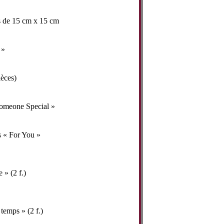
es de 15 cm x 15 cm
 »
ièces)
Someone Special »
s « For You »
» (2 f.)
temps » (2 f.)