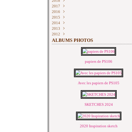
2018
Juin
Juin
Mai
Septembre
Octobre
Novembre
Décembre
(2)
(2)
(2)
(2)
(1)
(4)
(3)
2017
Mai
Mai
Avril
Août
Septembre
Octobre
Novembre
Décembre
(2)
(6)
(1)
(1)
(4)
(4)
(3)
(3)
2016
Avril
Avril
Mars
Juillet
Août
Septembre
Octobre
Novembre
Décembre
(7)
(4)
(1)
(1)
(3)
(3)
(3)
(5)
(3)
2015
Mars
Mars
Janvier
Juin
Juillet
Août
Septembre
Octobre
Novembre
Novembre
(3)
(1)
(9)
(3)
(3)
(3)
(4)
(3)
(3)
(5)
2014
Février
Février
Mai
Juin
Juillet
Août
Septembre
Octobre
Septembre
Novembre
(2)
(6)
(4)
(6)
(3)
(4)
(3)
(1)
(9)
(1)
2013
Janvier
Janvier
Avril
Mai
Juin
Juillet
Août
Septembre
Mai
Août
Décembre
(3)
(3)
(4)
(4)
(6)
(1)
(4)
(3)
(5)
(7)
(5)
2012
Mars
Avril
Mai
Juin
Juillet
Août
Mars
Juillet
Novembre
Décembre
(4)
(4)
(6)
(1)
(2)
(1)
(6)
(1)
(12)
(7)
Février
Mars
Avril
Mai
Juin
Juillet
Juin
Octobre
Novembre
Décembre
(4)
(4)
(8)
(2)
(4)
(3)
(1)
(8)
(11)
(12)
ALBUMS PHOTOS
Janvier
Février
Mars
Avril
Mai
Juin
Mai
Septembre
Octobre
Novembre
(11)
(10)
(4)
(6)
(4)
(3)
(2)
(19)
(11)
(6)
Janvier
Février
Mars
Avril
Mai
Avril
Août
Septembre
Octobre
(2)
(4)
(7)
(8)
(8)
(2)
(3)
(18)
(12)
Janvier
Février
Mars
Avril
Mars
Juillet
Août
Septembre
(7)
(11)
(6)
(13)
(11)
(4)
(4)
(18)
papiers de PS106
Janvier
Février
Mars
Février
Juin
Juillet
Août
(9)
(4)
(16)
(14)
(6)
(6)
(4)
Janvier
Janvier
Janvier
Mai
Juin
Juillet
(6)
(12)
(22)
(6)
(3)
(7)
Avril
Mai
Juin
(11)
(17)
(8)
Mars
Avril
Mai
(23)
(7)
(18)
Avec les papiers de PS105
Février
Mars
Avril
(9)
(23)
(14)
Janvier
Février
Mars
(9)
(12)
(9)
Janvier
Février
(14)
(13)
Janvier
(67)
SKETCHES 2024
2020 Inspiration sketch