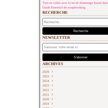
Tuto en vidéo avec le set de démarrage fourni dans
Guide Essentiel du scrapbooking
RECHERCHE
NEWSLETTER
ARCHIVES
2026
2025
Juin
(2)
2024
Mai
Décembre
(4)
(2)
2023
Avril
Novembre
Décembre
(1)
(2)
(3)
2022
Mars
Octobre
Novembre
Décembre
(3)
(2)
(2)
(3)
2021
Février
Septembre
Septembre
Novembre
Décembre
(3)
(4)
(2)
(3)
(2)
2020
Janvier
Août
Août
Septembre
Novembre
Décembre
(3)
(3)
(1)
(2)
(1)
(1)
2019
Juillet
Juillet
Juin
Octobre
Novembre
Décembre
(1)
(3)
(1)
(2)
(3)
(3)