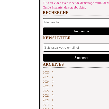
Tuto en vidéo avec le set de démarrage fourni dans
Guide Essentiel du scrapbooking
RECHERCHE
NEWSLETTER
ARCHIVES
2026
2025
Juin
(2)
2024
Mai
Décembre
(4)
(2)
2023
Avril
Novembre
Décembre
(1)
(2)
(3)
2022
Mars
Octobre
Novembre
Décembre
(3)
(2)
(2)
(3)
2021
Février
Septembre
Septembre
Novembre
Décembre
(3)
(4)
(2)
(3)
(2)
2020
Janvier
Août
Août
Septembre
Novembre
Décembre
(3)
(3)
(1)
(2)
(1)
(1)
2019
Juillet
Juillet
Juin
Octobre
Novembre
Décembre
(1)
(3)
(1)
(2)
(3)
(3)