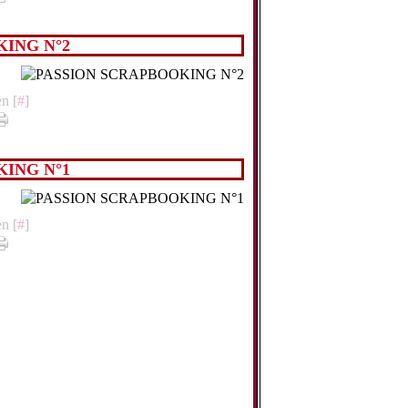
ING N°2
n [
#
]
ING N°1
n [
#
]