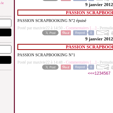
 le
9 janvier 2012
PASSION SCRAPBOOK
PASSION SCRAPBOOKING N°2 épuisé
Posté par maxivie22 à 14:50 -
Commentaires [
…
]
- Permalie
Repost
0
9 janvier 2012
PASSION SCRAPBOOK
PASSION SCRAPBOOKING N°1
Posté par maxivie22 à 14:48 -
Commentaires [
…
]
- Permalie
Repost
0
<<
<
1
2
3
4
5
6
7