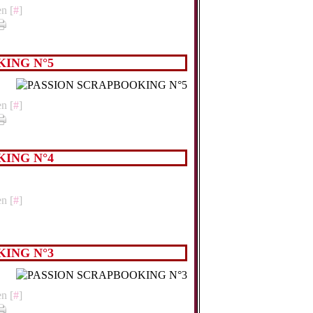
n [
#
]
ING N°5
n [
#
]
ING N°4
n [
#
]
ING N°3
n [
#
]