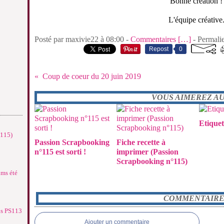
Bonne création !
L'équipe créative
Posté par maxivie22 à 08:00 -
Commentaires [
…
]
- Permalie
Repost
0
Coup de coeur du 20 juin 2019
VOUS AIMEREZ AUS
Etiquet
°115)
Passion Scrapbooking
Fiche recette à
n°115 est sorti !
imprimer (Passion
Scrapbooking n°115)
ums été
COMMENTAIRE
ns PS113
Ajouter un commentaire