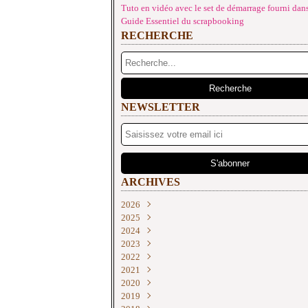
Tuto en vidéo avec le set de démarrage fourni dans
Guide Essentiel du scrapbooking
RECHERCHE
NEWSLETTER
ARCHIVES
2026
2025
Juin
(2)
2024
Mai
Décembre
(4)
(2)
2023
Avril
Novembre
Décembre
(1)
(2)
(3)
2022
Mars
Octobre
Novembre
Décembre
(3)
(2)
(2)
(3)
2021
Février
Septembre
Septembre
Novembre
Décembre
(3)
(4)
(2)
(3)
(2)
2020
Janvier
Août
Août
Septembre
Novembre
Décembre
(3)
(3)
(1)
(2)
(1)
(1)
2019
Juillet
Juillet
Juin
Octobre
Novembre
Décembre
(1)
(3)
(1)
(2)
(3)
(3)