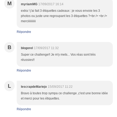
M
myriamMG
17/09/2017 16:14
extra ! j'ai fait 3 étiquettes cadeaux : je vous envoie les 3
photos ou juste une regroupant les 3 étiquettes ?<br /> <br />
merciiiiiiiiii
Répondre
B
blogorel
17/09/2017 11:32
Super ce challenge!! Je m'y mets... Vos réas sont très
réussies!!
Répondre
L
lescrapdeMariejo
15/09/2017 11:22
Bravo à toutes trop sympa ce challenge ,c'est une bonne idée
et merci pour les étiquettes.
Répondre