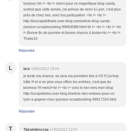
bonjour,<br /> <br /> merci pour ce magnifique blog candy,
surtout que cette année, j'ai prévue de venir à Lyon, c'est plus
près de chez moi, voici ma particpation :<br /> <br />
http://lescrapdethalie.over-blog.com/article-blog-candy-
passion-scrapboooking-99664088.html<br /> <br /> <br /> <br
/> Bonne fin de journée et bonne chance à toutes<br /> <br />
Thalie10
Répondre
L
lara
18/02/2012 19:04
je tente ma chance, se sera ma première fois à VS !!! j'ai trop
hâte !!! et si en plus vous offrez les entrées, c'est que du
bonheur !!!! merci!<br /> <br /> voici le lien vers mon blog:
http://scrapetoiles.over-blog.fr/article-des-entrees-pour-vs-
lyon-a-gagner-chez-passion-scrapbooking-99617324.html
Répondre
T
TIgraindescrap
17/02/2012 12:07