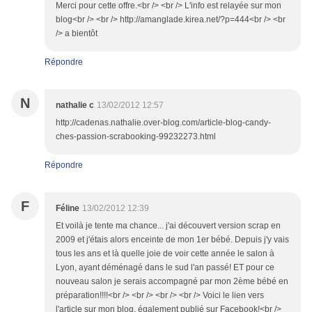
Merci pour cette offre.<br /> <br /> L'info est relayée sur mon
blog<br /> <br /> http://amanglade.kirea.net/?p=444<br /> <br
/> a bientôt
Répondre
N
nathalie c
13/02/2012 12:57
http://cadenas.nathalie.over-blog.com/article-blog-candy-
ches-passion-scrabooking-99232273.html
Répondre
F
Féline
13/02/2012 12:39
Et voilà je tente ma chance... j'ai découvert version scrap en
2009 et j'étais alors enceinte de mon 1er bébé. Depuis j'y vais
tous les ans et là quelle joie de voir cette année le salon à
Lyon, ayant déménagé dans le sud l'an passé! ET pour ce
nouveau salon je serais accompagné par mon 2ème bébé en
préparation!!!!<br /> <br /> <br /> <br /> Voici le lien vers
l'article sur mon blog, également publié sur Facebook!<br />