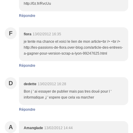
http://0z.fr/RvcUu
Répondre
F
fiora
13/02/2012 16:35
je tente ma chance et voici le lien de mon article<br /> <br />
http://les-passions-de-fiora.over-blog.com/article-des-entrees-
a-gagner-pour-version-scrap-a-lyon-99247625.html
Répondre
D
dedette
13/02/2012 16:28
Bon j ' ai essayer de publier mais pas tres doué pour l '
informatique ,j ' espere que cela va marcher
Répondre
A
Amanglade
13/02/2012 14:44