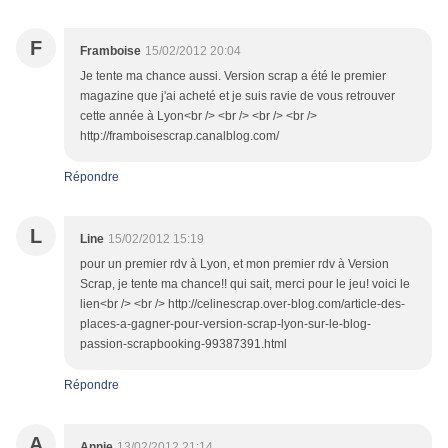
F
Framboise
15/02/2012 20:04
Je tente ma chance aussi. Version scrap a été le premier
magazine que j'ai acheté et je suis ravie de vous retrouver
cette année à Lyon<br /> <br /> <br /> <br />
http://framboisescrap.canalblog.com/
Répondre
L
Line
15/02/2012 15:19
pour un premier rdv à Lyon, et mon premier rdv à Version
Scrap, je tente ma chance!! qui sait, merci pour le jeu! voici le
lien<br /> <br /> http://celinescrap.over-blog.com/article-des-
places-a-gagner-pour-version-scrap-lyon-sur-le-blog-
passion-scrapbooking-99387391.html
Répondre
A
Annie
13/02/2012 21:14