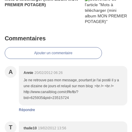
PREMIER POTAGER)
Commentaires
Ajouter un commentaire
A
Annie
20/02/2012 06:26
Je ne retrouve pas mon message, pourtant je l'ai posté il y a
une dizaine de jours et relayé sur mon blog :<br /> <br />
http://www.canalblog.com/cf/fe/tb/?
bid=625935&pid=23515724
Répondre
T
thalie10
19/02/2012 13:56