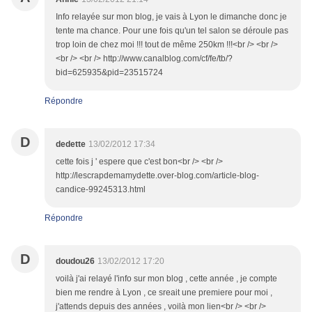
Info relayée sur mon blog, je vais à Lyon le dimanche donc je
tente ma chance. Pour une fois qu'un tel salon se déroule pas
trop loin de chez moi !!! tout de même 250km !!!<br /> <br />
<br /> <br /> http://www.canalblog.com/cf/fe/tb/?
bid=625935&pid=23515724
Répondre
D
dedette
13/02/2012 17:34
cette fois j ' espere que c'est bon<br /> <br />
http://lescrapdemamydette.over-blog.com/article-blog-
candice-99245313.html
Répondre
D
doudou26
13/02/2012 17:20
voilà j'ai relayé l'info sur mon blog , cette année , je compte
bien me rendre à Lyon , ce sreait une premiere pour moi ,
j'attends depuis des années , voilà mon lien<br /> <br />