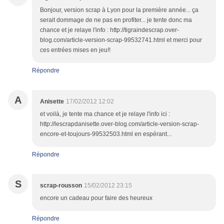
Bonjour, version scrap à Lyon pour la première année... ça
serait dommage de ne pas en profiter... je tente donc ma
chance et je relaye l'info : http://tigraindescrap.over-
blog.com/article-version-scrap-99532741.html et merci pour
ces entrées mises en jeu!!
Répondre
A
Anisette
17/02/2012 12:02
et voilà, je tente ma chance et je relaye l'info ici :
http://lescrapdanisette.over-blog.com/article-version-scrap-
encore-et-toujours-99532503.html en espérant...
Répondre
S
scrap-rousson
15/02/2012 23:15
encore un cadeau pour faire des heureux
Répondre